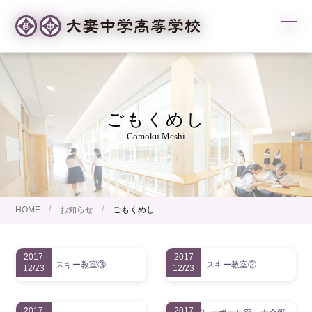
ごもくめし
Gomoku Meshi
/
/
HOME
お知らせ
ごもくめし
2017
2017
スキー教室③
スキー教室②
12/23
12/23
2017
2017