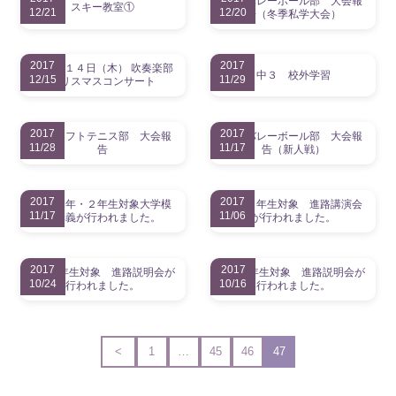
高校バレーボール部 大会報
スキー教室①
12/21
12/20
告（冬季私学大会）
2017
2017
１２月１４日（木） 吹奏楽部
中３ 校外学習
12/15
11/29
クリスマスコンサート
2017
2017
中学ソフトテニス部 大会報
高校バレーボール部 大会報
11/28
11/17
告
告（新人戦）
2017
2017
高校１年・２年生対象大学模
中学３年生対象 進路講演会
11/17
11/06
擬講義が行われました。
が行われました。
2017
2017
高校2年生対象 進路説明会が
高校1年生対象 進路説明会が
10/24
10/16
行われました。
行われました。
1
…
45
46
47