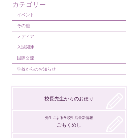
カテゴリー
3月
4月
5月
5月
7月
7月
9月
10月
11月
イベント
2月
3月
4月
4月
6月
6月
8月
9月
10月
その他
1月
2月
3月
3月
5月
5月
7月
8月
メディア
1月
2月
2月
4月
4月
6月
7月
入試関連
1月
1月
3月
3月
5月
6月
国際交流
2月
2月
4月
5月
学校からのお知らせ
1月
3月
4月
2月
3月
校長先生からのお便り
1月
2月
1月
先生による学校生活最新情報
ごもくめし