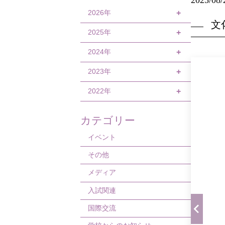
2026年
+
文
2025年
8月
+
7月
2024年
12月
+
6月
11月
2023年
12月
+
5月
10月
11月
2022年
12月
+
4月
9月
9月
11月
12月
カテゴリー
3月
8月
8月
10月
11月
イベント
1月
6月
7月
9月
10月
その他
5月
6月
8月
9月
メディア
4月
5月
6月
7月
入試関連
3月
4月
5月
5月
国際交流
2月
3月
4月