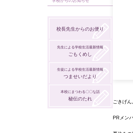
学校からのお知らせ
1月
2月
3月
1月
2月
校長先生からのお便り
先生による学校生活最新情報
ごもくめし
生徒による学校生活最新情報
つませいだより
本校にまつわる〇〇な話
秘伝のたれ
ごきげん
PRメン