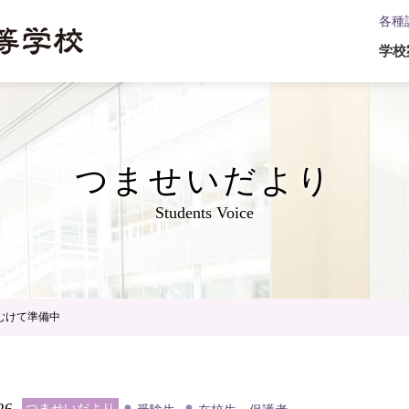
各種
学校
つませいだより
Students Voice
むけて準備中
26
つませいだより