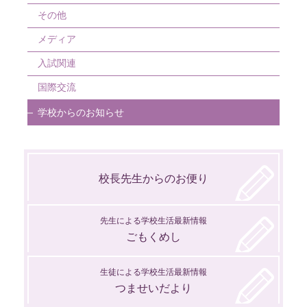
7月
8月
3月
その他
6月
7月
1月
メディア
4月
5月
入試関連
1月
3月
国際交流
1月
学校からのお知らせ
校長先生からのお便り
先生による学校生活最新情報
ごもくめし
生徒による学校生活最新情報
つませいだより