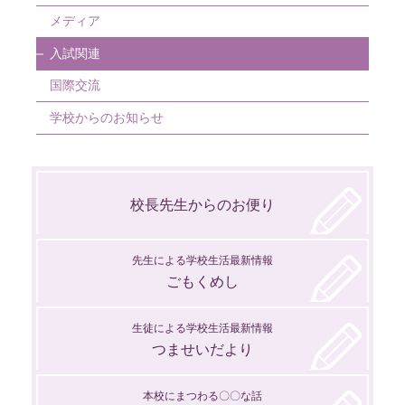
1月
1月
1月
2月
5月
5月
6月
メディア
1月
4月
4月
4月
入試関連
3月
2月
2月
国際交流
2月
1月
1月
学校からのお知らせ
1月
校長先生からのお便り
先生による学校生活最新情報
ごもくめし
生徒による学校生活最新情報
つませいだより
本校にまつわる〇〇な話