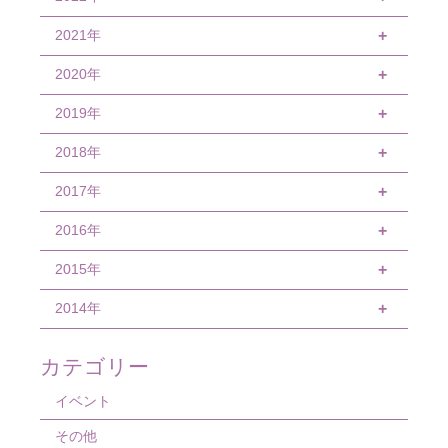
3月
9月
10月
11月
2021年
12月
+
2月
8月
9月
10月
11月
2020年
12月
+
1月
7月
8月
9月
10月
11月
2019年
11月
+
6月
7月
8月
9月
10月
10月
2018年
12月
+
5月
6月
7月
8月
9月
9月
11月
2017年
12月
+
4月
5月
6月
7月
8月
7月
10月
11月
2016年
12月
+
3月
4月
5月
6月
7月
6月
9月
10月
10月
2015年
12月
+
2月
3月
4月
5月
6月
5月
7月
9月
9月
11月
2014年
11月
+
1月
2月
2月
4月
5月
4月
4月
2月
8月
10月
10月
11月
カテゴリー
1月
1月
3月
4月
3月
1月
6月
9月
9月
10月
イベント
2月
2月
2月
3月
7月
7月
9月
その他