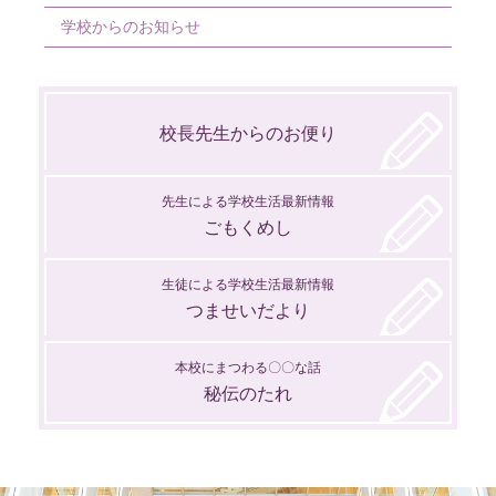
2月
2月
4月
5月
学校からのお知らせ
1月
3月
4月
2月
3月
校長先生からのお便り
1月
2月
1月
先生による学校生活最新情報
ごもくめし
生徒による学校生活最新情報
つませいだより
本校にまつわる〇〇な話
秘伝のたれ