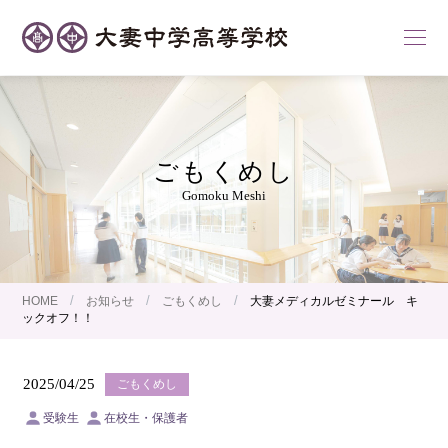
ごもくめし
Gomoku Meshi
/
/
/
HOME
お知らせ
ごもくめし
大妻メディカルゼミナール キ
ックオフ！！
2025/04/25
ごもくめし
受験生
在校生・保護者