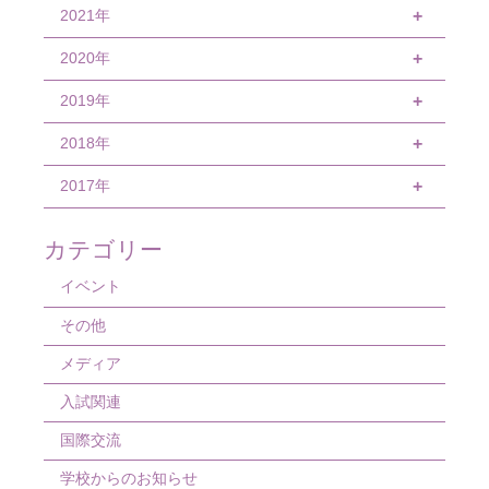
4月
9月
10月
11月
2021年
12月
+
3月
8月
9月
10月
11月
2020年
12月
+
2月
7月
8月
9月
9月
11月
2019年
11月
+
1月
6月
7月
8月
8月
10月
10月
2018年
12月
+
5月
6月
7月
7月
9月
9月
11月
2017年
12月
+
4月
5月
6月
6月
8月
8月
10月
11月
12月
カテゴリー
3月
4月
5月
5月
7月
7月
9月
10月
11月
イベント
2月
3月
4月
4月
6月
6月
8月
9月
10月
その他
1月
2月
3月
3月
5月
5月
7月
8月
メディア
1月
2月
2月
4月
4月
6月
7月
入試関連
1月
1月
3月
3月
5月
6月
国際交流
2月
2月
4月
5月
学校からのお知らせ