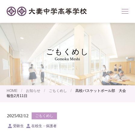
ごもくめし
Gomoku Meshi
/
/
/
HOME
お知らせ
ごもくめし
高校バスケットボール部 大会
報告2月11日
2025/02/12
ごもくめし
受験生
在校生・保護者