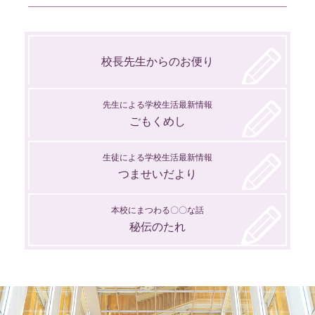
1月
3月
4月
2月
3月
校長先生からのお便り
1月
2月
1月
先生による学校生活最新情報
ごもくめし
生徒による学校生活最新情報
つませいだより
本校にまつわる〇〇な話
秘伝のたれ