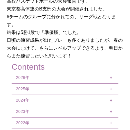
高校バスケットボールの大会報告です。
東京都高体連のB支部の大会が開催されました。
6チームのグループに分かれての、リーグ戦となりま
す。
結果は5勝1敗で「準優勝」でした。
日頃の練習成果が出たプレーも多くありましたが、春の
大会にむけて、さらにレベルアップできるよう、明日か
らまた練習したいと思います！
Contents
2026年
+
2025年
8月
+
7月
2024年
12月
+
6月
11月
2023年
12月
+
5月
10月
11月
2022年
12月
+