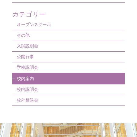
6月
7月
8月
9月
12月
カテゴリー
5月
5月
7月
7月
9月
オープンスクール
4月
4月
4月
4月
その他
入試説明会
公開行事
学校説明会
校内案内
校内説明会
校外相談会