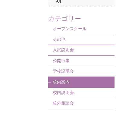
5月
5月
7月
7月
9月
4月
4月
4月
4月
カテゴリー
オープンスクール
その他
入試説明会
公開行事
学校説明会
校内案内
校内説明会
校外相談会