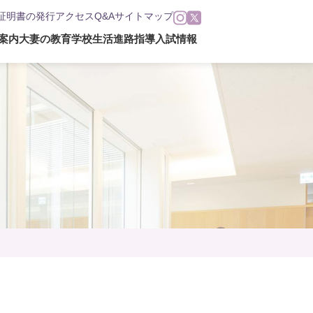
証明書の発行
アクセス
Q&A
サイトマップ
案内
大妻の教育
学校生活
進路指導
入試情報