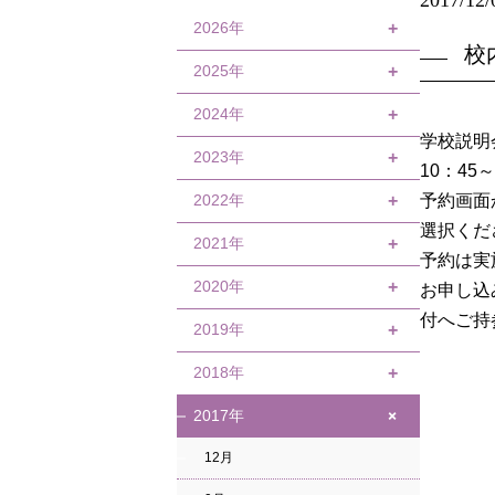
2026年
+
校
2025年
7月
+
6月
2024年
12月
+
学校説明
4月
8月
2023年
4月
+
10：45
6月
2022年
4月
+
予約画面
選択くだ
4月
1月
2021年
12月
+
予約は実
10月
2020年
12月
+
お申し込
付へご持
9月
10月
2019年
12月
+
8月
9月
11月
2018年
12月
+
4月
8月
9月
11月
+
2017年
12月
6月
7月
8月
9月
12月