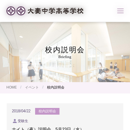
校内説明会
Briefing
/
/
HOME
イベント
校内説明会
2018/04/22
校内説明会
受験生
ナイト（夜）説明会 5月23日（水）